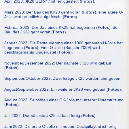
April 2023: JK28 GER-47 ist fertiggestellt (
Fotos
).
März 2023: Der Bau des KK28 geht voran (
Fotos
), eine ältere O-
Jolle wird gründlich aufgefrischt (
Fotos
).
Februar 2023: Der Bau eines KK28 hat begonnen (
Fotos
), der
Bau des JK28 geht voran (
Fotos
).
Januar 2023: Die Restaurierung einer 1966 gebauten H-Jolle hat
begonnen (
Fotos
). Eine O-Jolle (Baujahr 2009) wird
beschlagsmäßig umgerüstet (
Fotos
).
November/Dezember 2022: Der nächste JK28 wird gebaut
(
Fotos
).
September/Oktober 2022: Zwei fertige JK28 wurden übergeben.
August/September 2022: Ein weiterer JK28 wird gebaut (
Fotos
).
August 2022: Selbstbau einer OK-Jolle mit unserer Unterstützung
(
Fotos
).
Juli 2022: Der nächste JK28 ist bald fertig (
Fotos
).
Juni 2022: Die erste O-Jolle mit neuem Cockpitlayout ist fertig