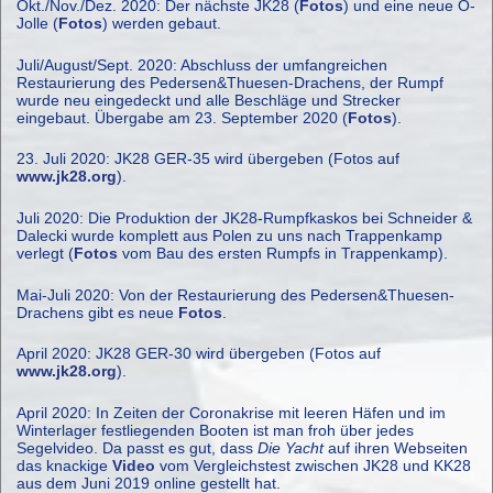
Okt./Nov./Dez. 2020: Der nächste JK28 (
Fotos
) und eine neue O-
Jolle (
Fotos
) werden gebaut.
Juli/August/Sept. 2020: Abschluss der umfangreichen
Restaurierung des Pedersen&Thuesen-Drachens, der Rumpf
wurde neu eingedeckt und alle Beschläge und Strecker
eingebaut. Übergabe am 23. September 2020 (
Fotos
).
23. Juli 2020: JK28 GER-35 wird übergeben (Fotos auf
www.jk28.org
).
Juli 2020: Die Produktion der JK28-Rumpfkaskos bei Schneider &
Dalecki wurde komplett aus Polen zu uns nach Trappenkamp
verlegt (
Fotos
vom Bau des ersten Rumpfs in Trappenkamp).
Mai-Juli 2020: Von der Restaurierung des Pedersen&Thuesen-
Drachens gibt es neue
Fotos
.
April 2020: JK28 GER-30 wird übergeben (Fotos auf
www.jk28.org
).
April 2020: In Zeiten der Coronakrise mit leeren Häfen und im
Winterlager festliegenden Booten ist man froh über jedes
Segelvideo. Da passt es gut, dass
Die Yacht
auf ihren Webseiten
das knackige
Video
vom Vergleichstest zwischen JK28 und KK28
aus dem Juni 2019 online gestellt hat.