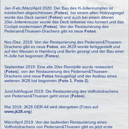
Jan./Feb./März/April 2020: Der Bau des H-Jollenrumpfes ist
inzwischen abgeschlossen (
Fotos
), bei einem alten Holzzugvogel
wurde das Deck saniert (
Fotos
) und auch bei einem älteren
20er-Jollenkreuzer wurde das Deck teilweise neu furniert und das
Cockpit modernisiert (
Fotos
). Von der Restaurierung des
Pedersen&Thuesen-Drachens gibt es neue
Fotos
.
Nov./Dez. 2019: Von der Restaurierung des Pedersen&Thuesen-
Drachens gibt es neue
Fotos
, ein JK28 wurde fertiggestellt und
auf den Messen in Hamburg und Berlin gezeigt und der Bau einer
H-Jolle hat begonnen (
Fotos
).
September 2019: Eine alte 20er-Rennjolle wurde restauriert
(
Fotos
), von der Restaurierung des Pedersen&Thuesen-
Drachens sind neue
Fotos
hinzugefügt und der Ausbau eines
weiteren JK28 hat begonnen (
Foto 1
,
Foto 2
).
Juni/Juli/August 2019: Die Restaurierung des Vollholzdrachens
von Pedersen&Thuesen geht voran (
Fotos
).
Mai 2019: JK28 GER-44 wird übergeben (Fotos auf
www.jk28.org
).
März/April 2019: Von der laufenden Restaurierung eines
Vollholzdrachens von Pedersen&Thuesen gibt es jetzt erste